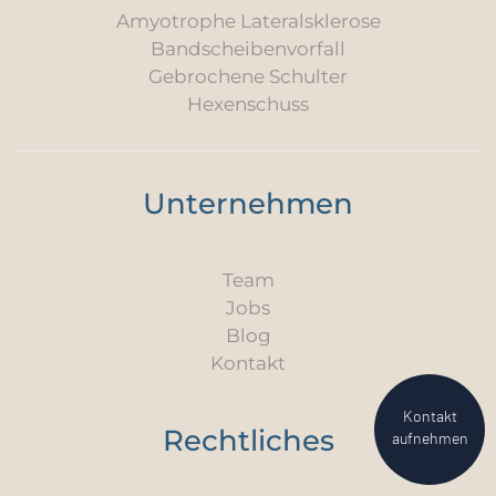
Amyotrophe Lateralsklerose
Bandscheibenvorfall
Gebrochene Schulter
Hexenschuss
Unternehmen
Team
Jobs
Blog
Kontakt
Kontakt
Rechtliches
aufnehmen