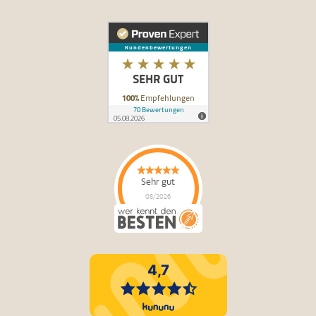
Sehr gut
08/2026
PhysioStich GmbH
hat
4.91
von
5
Sternen |
50
PhysioStich
GmbH
Bewertungen
auf
werkenntdenBESTEN.de