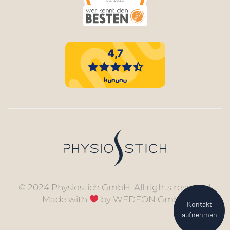
PhysioStich GmbH
hat
4.91
von
5
Sternen |
50
PhysioStich
GmbH
Bewertungen
auf
werkenntdenBESTEN.de
© 2024 Physiostich GmbH. All rights reserved.
Made with
by
WEDEON GmbH
.
Kontakt
aufnehmen