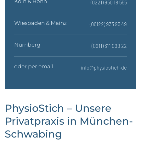
Köln & Bonn
(0221) 950 18 555
Wiesbaden & Mainz
(06122) 933 95 49
Nürnberg
(
0911) 311 099 22
oder per email
info@physiostich.de
PhysioStich – Unsere
Privatpraxis in München-
Schwabing